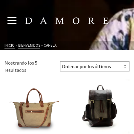
INICIO
»
BIENVENIDOS
»
CANELA
Mostrando los 5
Ordenado
resultados
por
los
últimos