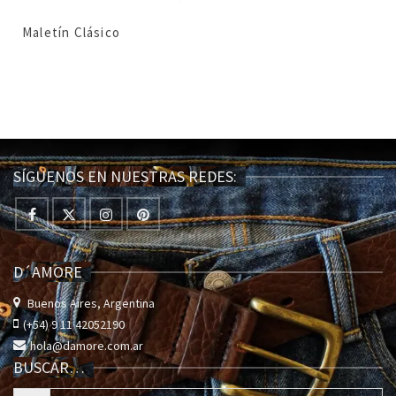
Maletín Clásico
SÍGUENOS EN NUESTRAS REDES:
D´AMORE
Buenos Aires, Argentina
(+54) 9 11 42052190
hola@damore.com.ar
BUSCAR…