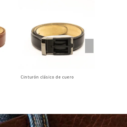
Cinturón clásico de cuero
Cinturón spo