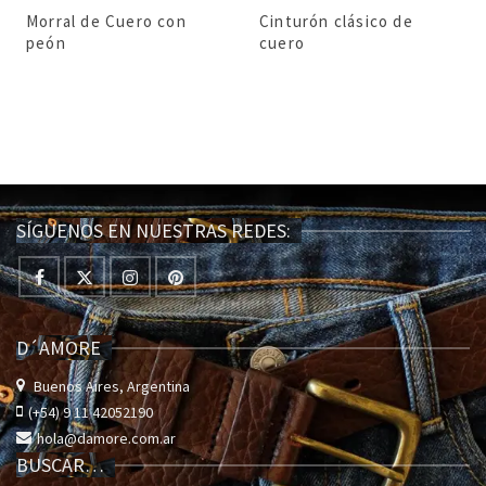
Morral de Cuero con
Cinturón clásico de
peón
cuero
SÍGUENOS EN NUESTRAS REDES:
D´AMORE
Buenos Aires, Argentina
(+54) 9 11 42052190
hola@damore.com.ar
BUSCAR…