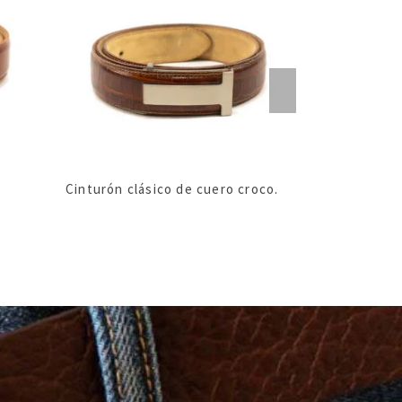
Cinturón clásico de cuero croco.
Neceser de c