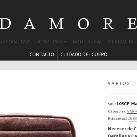
CORPORATIVOS
NOSOTROS
HOME NUEVA
MEDIDAS DE
CONTACTO
CUIDADO DEL CUERO
VARIOS
105CF-M
SKU:
Categoría:
VARI
Etiquetas:
CUE
Neceser de 
Detalles y Ca