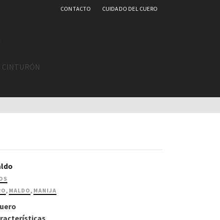
CONTACTO
CUIDADO DEL CUERO
L CINTURÓN
aldo
OS
RO
,
MALDO
,
MANIJA
Cuero
racterísticas