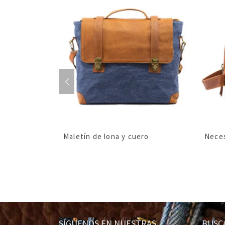
cuero
Maletín de lona y cuero
Neces
SÍGUENOS EN NUESTRAS
BUS