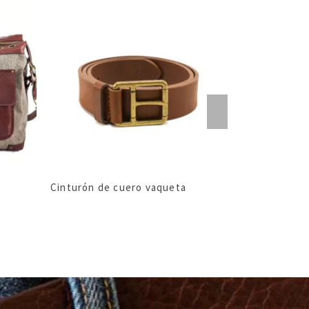
Cinturón de cuero vaqueta
Cinturón spo